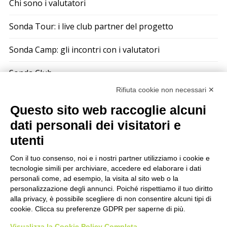
Chi sono i valutatori
Sonda Tour: i live club partner del progetto
Sonda Camp: gli incontri con i valutatori
Sonda Club
Rifiuta cookie non necessari ✕
Le compilation di Sonda
Questo sito web raccoglie alcuni
Sono un musicista: perché dovrei iscrivermi?
dati personali dei visitatori e
utenti
Sonda Music Sharing
Con il tuo consenso, noi e i nostri partner utilizziamo i cookie e
Musicplus – Il magazine
tecnologie simili per archiviare, accedere ed elaborare i dati
personali come, ad esempio, la visita al sito web o la
personalizzazione degli annunci. Poiché rispettiamo il tuo diritto
alla privacy, è possibile scegliere di non consentire alcuni tipi di
cookie. Clicca su preferenze GDPR per saperne di più.
Visualizza la Cookie Policy Completa