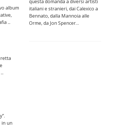
questa domanda a diversi artisti
ovo album
italiani e stranieri, dai Calexico a
ative,
Bennato, dalla Mannoia alle
a ...
Orme, da Jon Spencer…
rretta
se
..
y”.
 in un