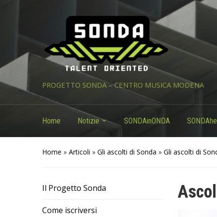
PROGETTO SONDA – CENTRO MUSICA MODENA
Home
Notizie
SONDAinONDA
SONDAhe
Home
»
Articoli
»
Gli ascolti di Sonda
»
Gli ascolti di So
Ascol
Il Progetto Sonda
Come iscriversi