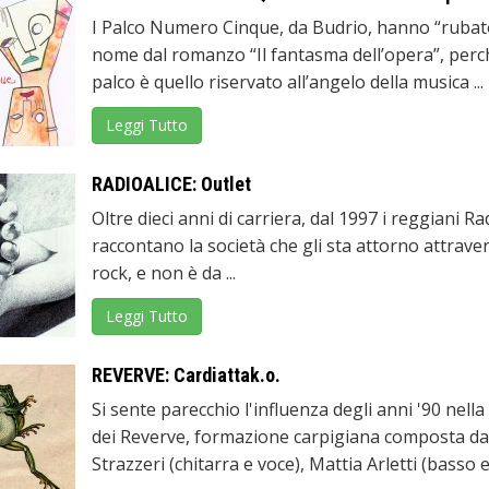
I Palco Numero Cinque, da Budrio, hanno “rubato
nome dal romanzo “Il fantasma dell’opera”, perc
palco è quello riservato all’angelo della musica ...
Leggi Tutto
RADIOALICE: Outlet
Oltre dieci anni di carriera, dal 1997 i reggiani Ra
raccontano la società che gli sta attorno attraver
rock, e non è da ...
Leggi Tutto
REVERVE: Cardiattak.o.
Si sente parecchio l'influenza degli anni '90 nell
dei Reverve, formazione carpigiana composta da
Strazzeri (chitarra e voce), Mattia Arletti (basso e c