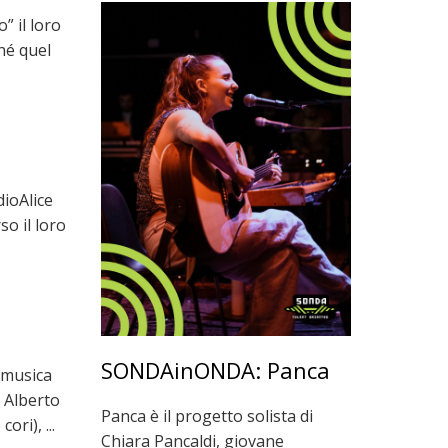
” il loro
hé quel
dioAlice
so il loro
SONDAinONDA: Panca
a musica
 Alberto
Panca è il progetto solista di
ori), ...
Chiara Pancaldi, giovane