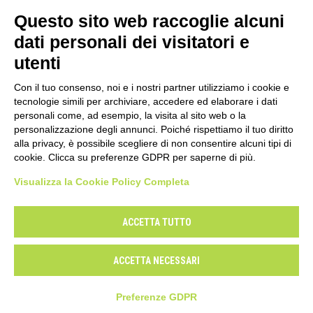
Questo sito web raccoglie alcuni
La redazione di Sonda ha fatto questa domanda a
diversi artisti italiani e stranieri, dai Calexico a
dati personali dei visitatori e
Bennato, dalla Mannoia alle Orme, da Jon Spencer…
utenti
Con il tuo consenso, noi e i nostri partner utilizziamo i cookie e
tecnologie simili per archiviare, accedere ed elaborare i dati
personali come, ad esempio, la visita al sito web o la
personalizzazione degli annunci. Poiché rispettiamo il tuo diritto
alla privacy, è possibile scegliere di non consentire alcuni tipi di
cookie. Clicca su preferenze GDPR per saperne di più.
Visualizza la Cookie Policy Completa
Il Centro Musica
Contatti
Mappa del sito
Privacy
Cookie Policy
Modifica preferenze
ACCETTA TUTTO
Dichiarazione di accessibilità
ACCETTA NECESSARI
Powered by
WordPress
/ Academica WordPress Theme by
WPZOOM
Preferenze GDPR