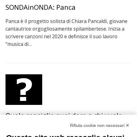
SONDAinONDA: Panca
Panca è il progetto solista di Chiara Pancaldi, giovane
cantautrice orgogliosamente spilambertese. Inizia a
scrivere canzoni nel 2020 e definisce il suo lavoro
“musica di…
Quale consiglio puoi dare a chi vuole
iniziare una carriera musicale?
Rifiuta cookie non necessari ✕