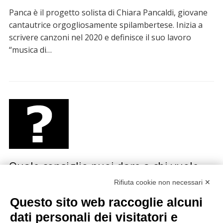
Panca è il progetto solista di Chiara Pancaldi, giovane
cantautrice orgogliosamente spilambertese. Inizia a
scrivere canzoni nel 2020 e definisce il suo lavoro
“musica di…
Quale consiglio puoi dare a chi vuole
iniziare una carriera musicale?
Rifiuta cookie non necessari ✕
Questo sito web raccoglie alcuni
La redazione di Sonda ha fatto questa domanda a
diversi artisti italiani e stranieri, dai Calexico a
dati personali dei visitatori e