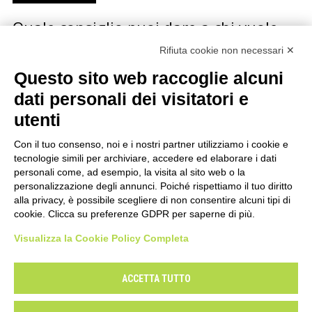
Quale consiglio puoi dare a chi vuole
iniziare una carriera musicale?
Rifiuta cookie non necessari ✕
Questo sito web raccoglie alcuni
La redazione di Sonda ha fatto questa domanda a
diversi artisti italiani e stranieri, dai Calexico a
dati personali dei visitatori e
Bennato, dalla Mannoia alle Orme, da Jon Spencer…
utenti
Con il tuo consenso, noi e i nostri partner utilizziamo i cookie e
tecnologie simili per archiviare, accedere ed elaborare i dati
personali come, ad esempio, la visita al sito web o la
personalizzazione degli annunci. Poiché rispettiamo il tuo diritto
alla privacy, è possibile scegliere di non consentire alcuni tipi di
cookie. Clicca su preferenze GDPR per saperne di più.
Visualizza la Cookie Policy Completa
Il Centro Musica
Contatti
Mappa del sito
Privacy
Cookie Policy
Modifica preferenze
ACCETTA TUTTO
Dichiarazione di accessibilità