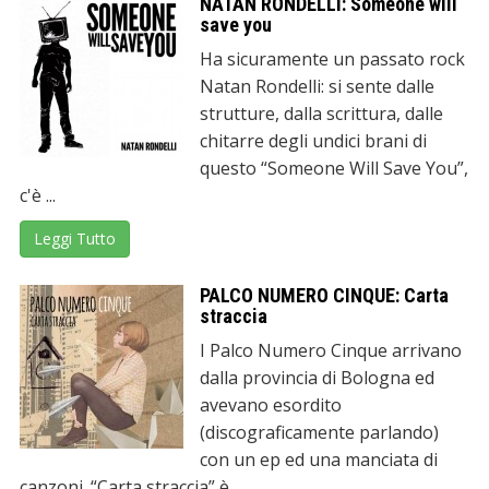
NATAN RONDELLI: Someone will
save you
Ha sicuramente un passato rock
Natan Rondelli: si sente dalle
strutture, dalla scrittura, dalle
chitarre degli undici brani di
questo “Someone Will Save You”,
c'è ...
Leggi Tutto
PALCO NUMERO CINQUE: Carta
straccia
I Palco Numero Cinque arrivano
dalla provincia di Bologna ed
avevano esordito
(discograficamente parlando)
con un ep ed una manciata di
canzoni. “Carta straccia” è ...