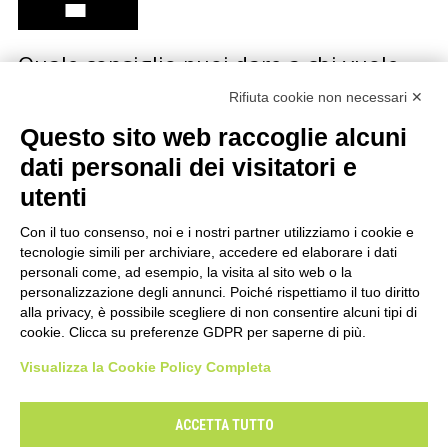
Quale consiglio puoi dare a chi vuole
iniziare una carriera musicale?
Rifiuta cookie non necessari ✕
Questo sito web raccoglie alcuni
La redazione di Sonda ha fatto questa domanda a
diversi artisti italiani e stranieri, dai Calexico a
dati personali dei visitatori e
Bennato, dalla Mannoia alle Orme, da Jon Spencer…
utenti
Con il tuo consenso, noi e i nostri partner utilizziamo i cookie e
tecnologie simili per archiviare, accedere ed elaborare i dati
personali come, ad esempio, la visita al sito web o la
personalizzazione degli annunci. Poiché rispettiamo il tuo diritto
alla privacy, è possibile scegliere di non consentire alcuni tipi di
cookie. Clicca su preferenze GDPR per saperne di più.
Visualizza la Cookie Policy Completa
Il Centro Musica
Contatti
Mappa del sito
Privacy
Cookie Policy
Modifica preferenze
ACCETTA TUTTO
Dichiarazione di accessibilità