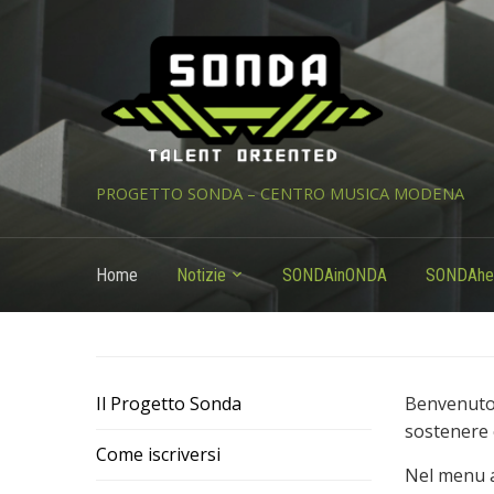
PROGETTO SONDA – CENTRO MUSICA MODENA
Home
Notizie
SONDAinONDA
SONDAhe
Il Progetto Sonda
Benvenuto 
sostenere 
Come iscriversi
Nel menu a