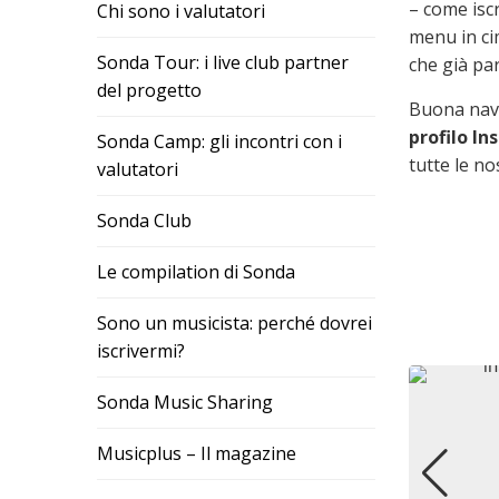
– come iscr
Chi sono i valutatori
menu in ci
Sonda Tour: i live club partner
che già pa
del progetto
Buona navi
profilo I
Sonda Camp: gli incontri con i
tutte le nos
valutatori
Sonda Club
Le compilation di Sonda
Sono un musicista: perché dovrei
iscrivermi?
Sonda Music Sharing
Musicplus – Il magazine