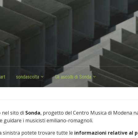
art
sondascolta
Gli ascolti di Sonda
nel sito di
Sonda
, progetto del Centro Musica di Modena n
e guidare i musicisti emiliano-romagnoli.
 sinistra potete trovare tutte le
informazioni relative al 