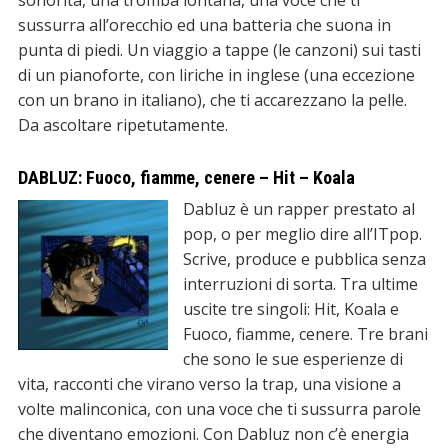
sonorità, una tromba lontana, una voce che ti
sussurra all’orecchio ed una batteria che suona in
punta di piedi. Un viaggio a tappe (le canzoni) sui tasti
di un pianoforte, con liriche in inglese (una eccezione
con un brano in italiano), che ti accarezzano la pelle.
Da ascoltare ripetutamente.
DABLUZ: Fuoco, fiamme, cenere – Hit – Koala
Dabluz è un rapper prestato al
pop, o per meglio dire all’ITpop.
Scrive, produce e pubblica senza
interruzioni di sorta. Tra ultime
uscite tre singoli: Hit, Koala e
Fuoco, fiamme, cenere. Tre brani
che sono le sue esperienze di
vita, racconti che virano verso la trap, una visione a
volte malinconica, con una voce che ti sussurra parole
che diventano emozioni. Con Dabluz non c’è energia