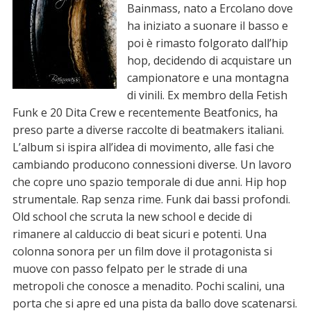
Bainmass, nato a Ercolano dove
ha iniziato a suonare il basso e
poi è rimasto folgorato dall’hip
hop, decidendo di acquistare un
campionatore e una montagna
di vinili. Ex membro della Fetish
Funk e 20 Dita Crew e recentemente Beatfonics, ha
preso parte a diverse raccolte di beatmakers italiani.
L’album si ispira all’idea di movimento, alle fasi che
cambiando producono connessioni diverse. Un lavoro
che copre uno spazio temporale di due anni. Hip hop
strumentale. Rap senza rime. Funk dai bassi profondi.
Old school che scruta la new school e decide di
rimanere al calduccio di beat sicuri e potenti. Una
colonna sonora per un film dove il protagonista si
muove con passo felpato per le strade di una
metropoli che conosce a menadito. Pochi scalini, una
porta che si apre ed una pista da ballo dove scatenarsi.