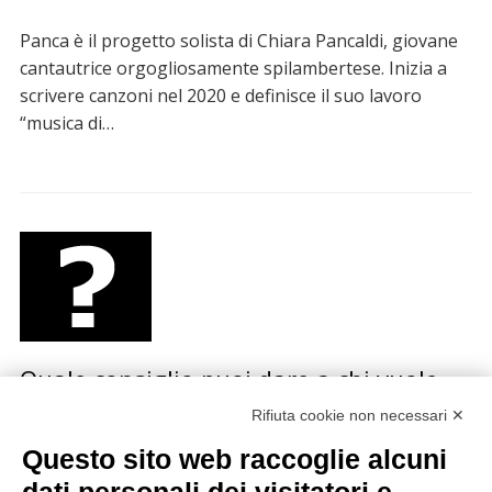
Panca è il progetto solista di Chiara Pancaldi, giovane
cantautrice orgogliosamente spilambertese. Inizia a
scrivere canzoni nel 2020 e definisce il suo lavoro
“musica di…
Quale consiglio puoi dare a chi vuole
iniziare una carriera musicale?
Rifiuta cookie non necessari ✕
Questo sito web raccoglie alcuni
La redazione di Sonda ha fatto questa domanda a
diversi artisti italiani e stranieri, dai Calexico a