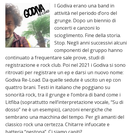
I Godiva erano una band in
attività nel periodo d’oro del
grunge. Dopo un biennio di
concerti e canzoni lo
scioglimento. Fine della storia.
Stop. Negli anni successivi alcuni
componenti del gruppo hanno
continuato a frequentare sale prove, studi di
registrazione e rock club. Poi nel 2021 i Godiva si sono
ritrovati per registrare un ep e darsi un nuovo nome:
Godiva Re-Load. Da quelle sedute è uscito un ep con
quattro brani. Testi in italiano che poggiano su
sonorità rock, tra il grunge e l’ombra di band come i
Litfiba (soprattutto nell’interpretazione vocale, “Su di
dosso” ne è un esempio), canzoni energiche che
sembrano una macchina del tempo. Per gli amanti del
classico rock una certezza. Chitarre infuocate e
batteria “pestona”. Ci siamo capiti?