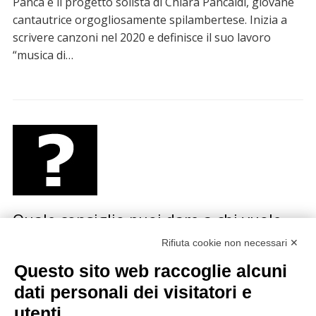
Panca è il progetto solista di Chiara Pancaldi, giovane
cantautrice orgogliosamente spilambertese. Inizia a
scrivere canzoni nel 2020 e definisce il suo lavoro
“musica di…
Quale consiglio puoi dare a chi vuole
iniziare una carriera musicale?
Rifiuta cookie non necessari ✕
Questo sito web raccoglie alcuni
La redazione di Sonda ha fatto questa domanda a
diversi artisti italiani e stranieri, dai Calexico a
dati personali dei visitatori e
Bennato, dalla Mannoia alle Orme, da Jon Spencer…
utenti