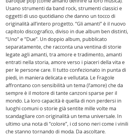
baroque pop (come amano definire la loro musica).
Usano strumenti da band rock, strumenti classici e
oggetti di uso quotidiano che danno un tocco di
originalità all’intero progetto. “Gli amanti” è il nuovo
capitolo discografico, diviso in due album ben distinti,
“Uno” e “Due”. Un doppio album, pubblicato
separatamente, che racconta una ventina di storie
legate agli amanti, tra amore e tradimento, amanti
entrati nella storia, amore verso i piaceri della vita e
per le persone care. Il tutto confezionato in punta di
piedi, in maniera delicata e vellutata. Le Fragole
affrontano con sensibilità un tema (l’amore) che da
sempre è il motore di tante canzoni sparse per il
mondo. La loro capacità è quella di non perdersi in
luoghi comuni o storie già sentite mille volte ma
scandagliare con originalità un tema universale. In
ultimo una nota di “colore”, i cd sono neri come i vinili
che stanno tornando di moda. Da ascoltare.