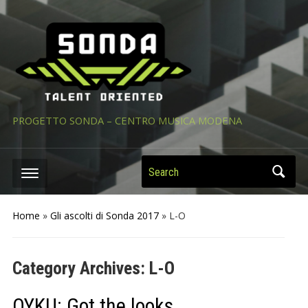
PROGETTO SONDA – CENTRO MUSICA MODENA
Search
Home
»
Gli ascolti di Sonda 2017
» L-O
Category Archives:
L-O
OYKU: Got the looks