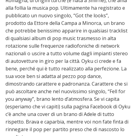
Romagna, di origini turche (è nata a Smirne), che ama
alla follia la musica pop. Ultimamente ha registrato e
pubblicato un nuovo singolo, “Got the looks”,
prodotto da Ettore della Campa a Minorca, un brano
che potrebbe benissimo apparire in qualsiasi tracklist
di qualsiasi album di pop music trasmesso in alta
rotazione sulle frequenze radiofoniche di network
nazionali o uscire a tutto volume dagli impianti stereo
di autovetture in giro per la città. Oyku ci crede e fa
bene, perché qui è tutto realizzato alla perfezione. La
sua voce ben si adatta al pezzo pop dance,
dimostrando carattere e padronanza. Carattere che si
può ascoltare anche nel nuovissimo singolo, “Fell for
you anyway”, brano lento d’atmosfera. Se vi capita
(esperiamo che vi capiti) sulla pagina Facebook di Oyku
c’è anche una cover di un brano di Adele di tutto
rispetto. Brava e caparbia, mentre voi non fate finta di
rinnegare il pop per partito preso che di nascosto lo