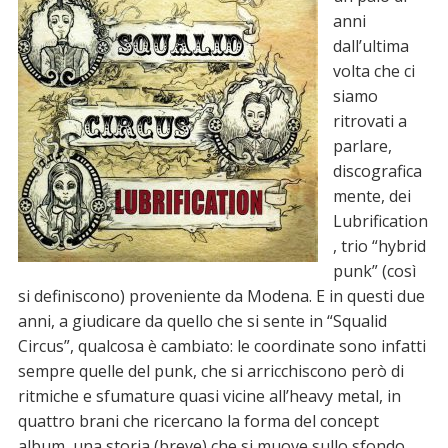
anni
dall’ultima
volta che ci
siamo
ritrovati a
parlare,
discografica
mente, dei
Lubrification
, trio “hybrid
punk” (così
si definiscono) proveniente da Modena. E in questi due
anni, a giudicare da quello che si sente in “Squalid
Circus”, qualcosa è cambiato: le coordinate sono infatti
sempre quelle del punk, che si arricchiscono però di
ritmiche e sfumature quasi vicine all’heavy metal, in
quattro brani che ricercano la forma del concept
album, una storia (breve) che si muove sullo sfondo