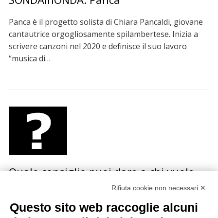
Panca è il progetto solista di Chiara Pancaldi, giovane
cantautrice orgogliosamente spilambertese. Inizia a
scrivere canzoni nel 2020 e definisce il suo lavoro
“musica di…
Quale consiglio puoi dare a chi vuole
iniziare una carriera musicale?
Rifiuta cookie non necessari ✕
Questo sito web raccoglie alcuni
La redazione di Sonda ha fatto questa domanda a