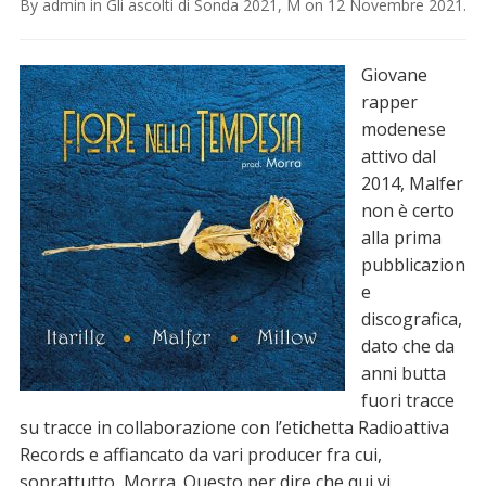
By
admin
in
Gli ascolti di Sonda 2021
,
M
on
12 Novembre 2021
.
Giovane
rapper
modenese
attivo dal
2014, Malfer
non è certo
alla prima
pubblicazion
e
discografica,
dato che da
anni butta
fuori tracce
su tracce in collaborazione con l’etichetta Radioattiva
Records e affiancato da vari producer fra cui,
soprattutto, Morra. Questo per dire che qui vi