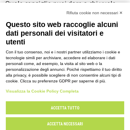
Quale consiglio puoi dare a chi vuole
iniziare una carriera musicale?
Rifiuta cookie non necessari ✕
Questo sito web raccoglie alcuni
La redazione di Sonda ha fatto questa domanda a
diversi artisti italiani e stranieri, dai Calexico a
dati personali dei visitatori e
Bennato, dalla Mannoia alle Orme, da Jon Spencer…
utenti
Con il tuo consenso, noi e i nostri partner utilizziamo i cookie e
tecnologie simili per archiviare, accedere ed elaborare i dati
personali come, ad esempio, la visita al sito web o la
personalizzazione degli annunci. Poiché rispettiamo il tuo diritto
alla privacy, è possibile scegliere di non consentire alcuni tipi di
cookie. Clicca su preferenze GDPR per saperne di più.
Visualizza la Cookie Policy Completa
Il Centro Musica
Contatti
Mappa del sito
Privacy
Cookie Policy
Modifica preferenze
ACCETTA TUTTO
Dichiarazione di accessibilità
ACCETTA NECESSARI
Powered by
WordPress
/ Academica WordPress Theme by