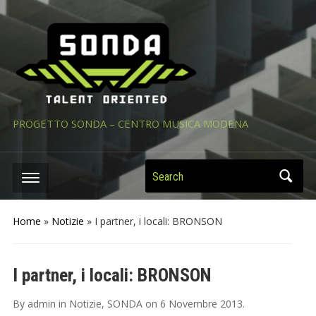
PROGETTO SONDA – CENTRO MUSICA MODENA
Search
Home
»
Notizie
»
I partner, i locali: BRONSON
I partner, i locali: BRONSON
By
admin
in
Notizie
,
SONDA
on
6 Novembre 2013
.