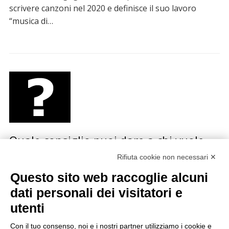
scrivere canzoni nel 2020 e definisce il suo lavoro
“musica di…
Quale consiglio puoi dare a chi vuole
iniziare una carriera musicale?
Rifiuta cookie non necessari ✕
Questo sito web raccoglie alcuni
La redazione di Sonda ha fatto questa domanda a
diversi artisti italiani e stranieri, dai Calexico a
dati personali dei visitatori e
Bennato, dalla Mannoia alle Orme, da Jon Spencer…
utenti
Con il tuo consenso, noi e i nostri partner utilizziamo i cookie e