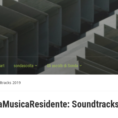
art
sondascolta
Gli ascolti di Sonda
tracks 2019
MusicaResidente: Soundtrack