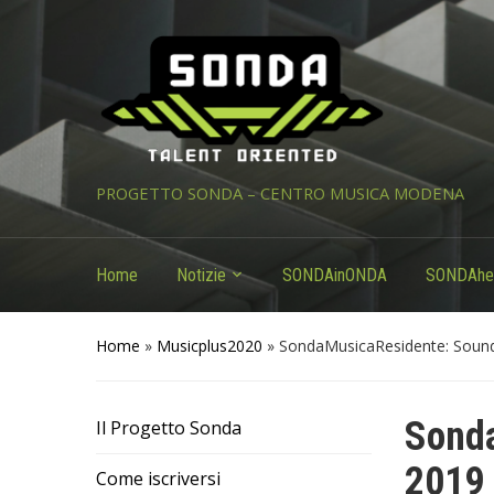
PROGETTO SONDA – CENTRO MUSICA MODENA
Home
Notizie
SONDAinONDA
SONDAhe
Home
»
Musicplus2020
»
SondaMusicaResidente: Sound
Sonda
Il Progetto Sonda
2019
Come iscriversi