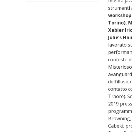
musica jazz
strumenti 
workshop 
Torino), 
Xabier Iri
Julie’s Hai
lavorato su
performanc
contesto d
Misterioso
avanguardi
dell’illusi
contatto c
Traoré). S
2019 press
programma 
Browning, 
Cabeki, pro