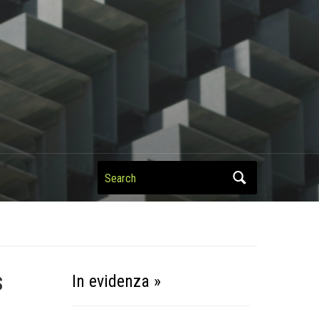
Search
s
In evidenza »