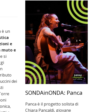
m è un
stica
zioni e
a muto e
he si
ggi
in
ributo
ccini dei
ti
SONDAinONDA: Panca
Torre
ioni
Panca è il progetto solista di
ronica,
Chiara Pancaldi, giovane