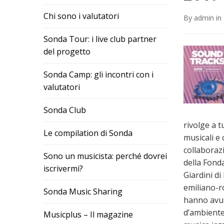
Chi sono i valutatori
By
admin
in
Sonda Tour: i live club partner
del progetto
Sonda Camp: gli incontri con i
valutatori
Sonda Club
rivolge a t
Le compilation di Sonda
musicali e
collaboraz
Sono un musicista: perché dovrei
della Fond
iscrivermi?
Giardini di
emiliano-r
Sonda Music Sharing
hanno avut
d’ambiente 
Musicplus – Il magazine