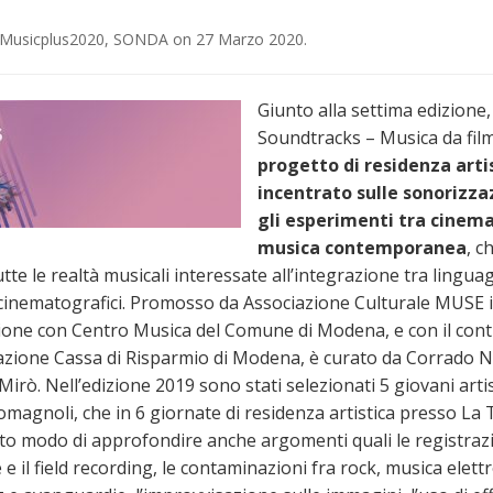
Musicplus2020
,
SONDA
on
27 Marzo 2020
.
Giunto alla settima edizione,
Soundtracks – Musica da fil
progetto di residenza arti
incentrato sulle sonorizza
gli esperimenti tra cinem
musica contemporanea
, c
utte le realtà musicali interessate all’integrazione tra lingua
 cinematografici. Promosso da Associazione Culturale MUSE 
ione con Centro Musica del Comune di Modena, e con il cont
azione Cassa di Risparmio di Modena, è curato da Corrado Nu
 Mirò. Nell’edizione 2019 sono stati selezionati 5 giovani artis
omagnoli, che in 6 giornate di residenza artistica presso La 
o modo di approfondire anche argomenti quali le registraz
e il field recording, le contaminazioni fra rock, musica elett