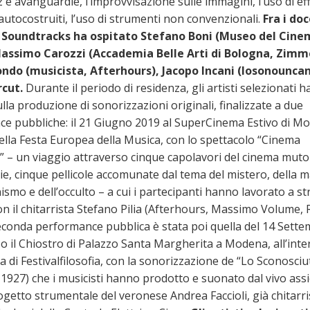
 e avanguardie, l’improvvisazione sulle immagini, l’uso di eff
autocostruiti, l’uso di strumenti non convenzionali.
Fra i doc
Soundtracks ha ospitato Stefano Boni (Museo del Cine
Massimo Carozzi (Accademia Belle Arti di Bologna, Zimme
ondo (musicista, Afterhours), Jacopo Incani (Iosonouncan
rcut.
Durante il periodo di residenza, gli artisti selezionati 
lla produzione di sonorizzazioni originali, finalizzate a due
e pubbliche: il 21 Giugno 2019 al SuperCinema Estivo di Mo
ella Festa Europea della Musica, con lo spettacolo “Cinema
” – un viaggio attraverso cinque capolavori del cinema muto 
e, cinque pellicole accomunate dal tema del mistero, della m
onismo e dell’occulto – a cui i partecipanti hanno lavorato a st
on il chitarrista Stefano Pilia (Afterhours, Massimo Volume, 
econda performance pubblica è stata poi quella del 14 Sett
o il Chiostro di Palazzo Santa Margherita a Modena, all’inte
di Festivalfilosofia, con la sonorizzazione de “Lo Sconosciu
1927) che i musicisti hanno prodotto e suonato dal vivo ass
getto strumentale del veronese Andrea Faccioli, già chitarri