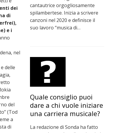
etti e
cantautrice orgogliosamente
enti dei
spilambertese. Inizia a scrivere
ma di
canzoni nel 2020 e definisce il
rfrei),
suo lavoro “musica di…
e) e i
hanno
dena, nel
e delle
agia,
retto
Rokia
Quale consiglio puoi
embre
dare a chi vuole iniziare
rno del
to” (Tod
una carriera musicale?
ieme a
sta di
La redazione di Sonda ha fatto