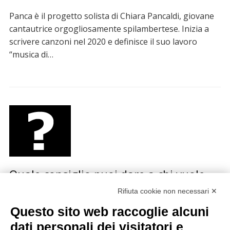
Panca è il progetto solista di Chiara Pancaldi, giovane
cantautrice orgogliosamente spilambertese. Inizia a
scrivere canzoni nel 2020 e definisce il suo lavoro
“musica di…
Quale consiglio puoi dare a chi vuole
iniziare una carriera musicale?
Rifiuta cookie non necessari ✕
Questo sito web raccoglie alcuni
La redazione di Sonda ha fatto questa domanda a
diversi artisti italiani e stranieri, dai Calexico a
dati personali dei visitatori e