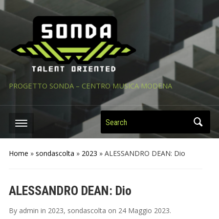
PROGETTO SONDA – CENTRO MUSICA MODENA
Search
Home
»
sondascolta
»
2023
»
ALESSANDRO DEAN: Dio
ALESSANDRO DEAN: Dio
By
admin
in
2023
,
sondascolta
on
24 Maggio 2023
.