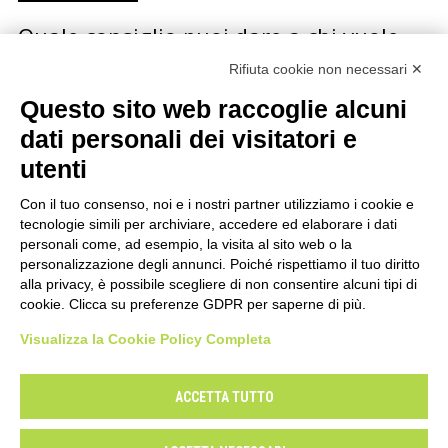
Quale consiglio puoi dare a chi vuole
iniziare una carriera musicale?
Rifiuta cookie non necessari ✕
Questo sito web raccoglie alcuni
La redazione di Sonda ha fatto questa domanda a
diversi artisti italiani e stranieri, dai Calexico a
dati personali dei visitatori e
Bennato, dalla Mannoia alle Orme, da Jon Spencer…
utenti
Con il tuo consenso, noi e i nostri partner utilizziamo i cookie e
tecnologie simili per archiviare, accedere ed elaborare i dati
personali come, ad esempio, la visita al sito web o la
personalizzazione degli annunci. Poiché rispettiamo il tuo diritto
alla privacy, è possibile scegliere di non consentire alcuni tipi di
cookie. Clicca su preferenze GDPR per saperne di più.
Visualizza la Cookie Policy Completa
Il Centro Musica
Contatti
Mappa del sito
Privacy
Cookie Policy
Modifica preferenze
ACCETTA TUTTO
Dichiarazione di accessibilità