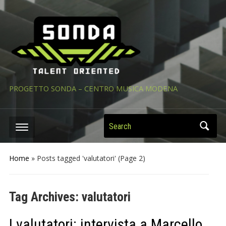
PROGETTO SONDA – CENTRO MUSICA MODENA
Search
Home
»
Posts tagged 'valutatori'
(Page 2)
Tag Archives:
valutatori
I valutatori: intervista a Marcello