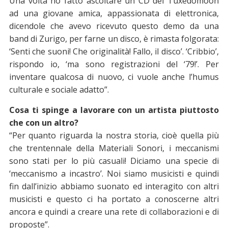
Una volta ho fatto ascoltare un CD dei Tuxedomoon
ad una giovane amica, appassionata di elettronica,
dicendole che avevo ricevuto questo demo da una
band di Zurigo, per farne un disco, è rimasta folgorata:
‘Senti che suoni! Che originalità! Fallo, il disco’. ‘Cribbio’,
rispondo io, ‘ma sono registrazioni del ‘79!’. Per
inventare qualcosa di nuovo, ci vuole anche l’humus
culturale e sociale adatto”.
Cosa ti spinge a lavorare con un artista piuttosto
che con un altro?
“Per quanto riguarda la nostra storia, cioè quella più
che trentennale della Materiali Sonori, i meccanismi
sono stati per lo più casuali! Diciamo una specie di
‘meccanismo a incastro’. Noi siamo musicisti e quindi
fin dall’inizio abbiamo suonato ed interagito con altri
musicisti e questo ci ha portato a conoscerne altri
ancora e quindi a creare una rete di collaborazioni e di
proposte”.