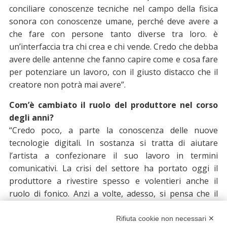
conciliare conoscenze tecniche nel campo della fisica
sonora con conoscenze umane, perché deve avere a
che fare con persone tanto diverse tra loro. è
un’interfaccia tra chi crea e chi vende. Credo che debba
avere delle antenne che fanno capire come e cosa fare
per potenziare un lavoro, con il giusto distacco che il
creatore non potrà mai avere”.
Com’è cambiato il ruolo del produttore nel corso
degli anni?
“Credo poco, a parte la conoscenza delle nuove
tecnologie digitali. In sostanza si tratta di aiutare
l’artista a confezionare il suo lavoro in termini
comunicativi. La crisi del settore ha portato oggi il
produttore a rivestire spesso e volentieri anche il
ruolo di fonico. Anzi a volte, adesso, si pensa che il
produttore sia quella persona che ti mette a posto i
microfoni e ti registra. Anni fa il mio lavoro si svolgeva
Rifiuta cookie non necessari ✕